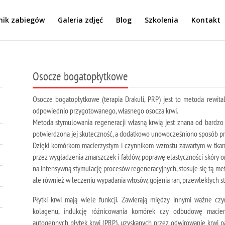
nik zabiegów
Galeria zdjęć
Blog
Szkolenia
Kontakt
Osocze bogatopłytkowe
Osocze bogatopłytkowe (terapia Drakuli, PRP) jest to metoda rewitali
odpowiednio przygotowanego, własnego osocza krwi.
Metoda stymulowania regeneracji własną krwią jest znana od bardzo d
potwierdzona jej skuteczność, a dodatkowo unowocześniono sposób pr
Dzięki komórkom macierzystym i czynnikom wzrostu zawartym w tkan
przez wygładzenia zmarszczek i fałdów, poprawę elastyczności skóry 
na intensywną stymulację procesów regeneracyjnych, stosuje się tą me
ale również w leczeniu wypadania włosów, gojenia ran, przewlekłych s
Płytki krwi mają wiele funkcji. Zawierają między innymi ważne cz
kolagenu, indukcję różnicowania komórek czy odbudowę macie
autogennych płytek krwi (PRP), uzyskanych przez odwirowanie krwi pa