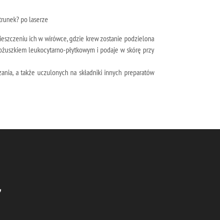
trunek? po laserze
ieszczeniu ich w wirówce, gdzie krew zostanie podzielona
kożuszkiem leukocytarno-płytkowym i podaje w skórę przy
ania, a także uczulonych na składniki innych preparatów