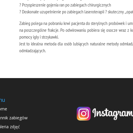
? Przyspieszenie gojenia ran po zabiegach chirurgicznych
? Doskonałe uzupełnienie po zabiegach laseroterapii ? skuteczny ,,opa
Zabieg polega na pobraniu krwi pacjenta do sterylnych probówek i um
na poszczególne frakcje. Po odwirowaniu pobiera się osocze wraz z 
pomocy igły i strzykawki.
Jest to idealna metoda dla osób lubiących naturalne metody odmładz
odmładzających.
nu
ome
nnik zabiegów
leria zdjęć