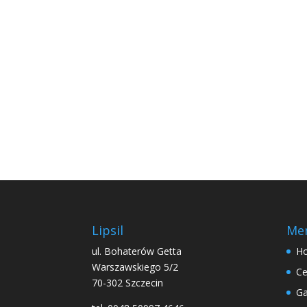
Lipsil
Me
ul. Bohaterów Getta
H
Warszawskiego 5/2
Ce
70-302 Szczecin
Ga