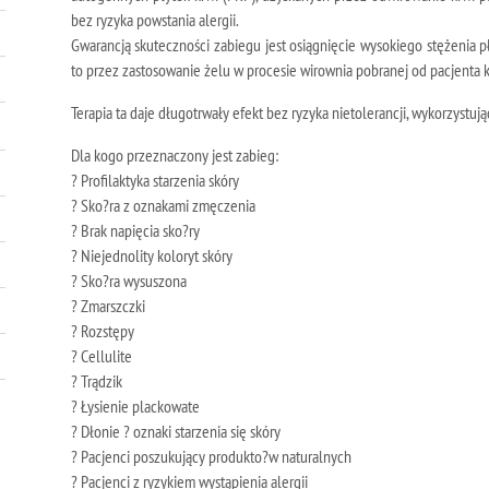
bez ryzyka powstania alergii.
Gwarancją skuteczności zabiegu jest osiągnięcie wysokiego stężenia p
to przez zastosowanie żelu w procesie wirownia pobranej od pacjenta k
Terapia ta daje długotrwały efekt bez ryzyka nietolerancji, wykorzystu
Dla kogo przeznaczony jest zabieg:
? Profilaktyka starzenia skóry
? Sko?ra z oznakami zmęczenia
? Brak napięcia sko?ry
? Niejednolity koloryt skóry
? Sko?ra wysuszona
? Zmarszczki
? Rozstępy
? Cellulite
? Trądzik
? Łysienie plackowate
? Dłonie ? oznaki starzenia się skóry
? Pacjenci poszukujący produkto?w naturalnych
? Pacjenci z ryzykiem wystąpienia alergii