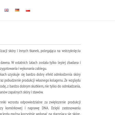
zacji skóry i innych tkanek, polegająca na wstrzyknięciu
awna. W ostatnich latach została tylko lepiej zbadana i
zygotowania i wykonania zabiegu.
kach uzyskuje się bardzo dobry efekt odmłodzenia skóry
oraz pobudzenie produkcji własnego kolagenu. Ze względu
todę, z bardzo dobrym skutkiem, nie tylko do odmładzania,
tanów zapalnych skóry i stawów.
ynniki wzrostu odpowiedzialne za zwiększenie produkcji
rzy komórkowej i naprawę DNA. Dzięki zastosowaniu
cjenta można korzystnie wpłynąć na starzejącą się skórę,